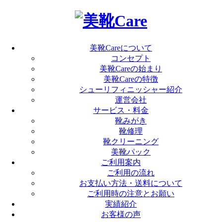
美靴Careについて
コンセプト
美靴Careの始まり
美靴Careの特徴
シューリフィニッシャー紹介
運営会社
サービス・料金
靴みがき
靴修理
靴クリーニング
美靴パック
ご利用案内
ご利用の流れ
お支払い方法・送料について
ご利用時の注意とお願い
実績紹介
お客様の声