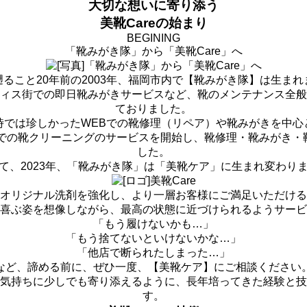
大切な想いに寄り添う
美靴Careの始まり
BEGINING
「靴みがき隊」から
「美靴Care」へ
遡ること20年前の2003年、福岡市内で【靴みがき隊】は生まれ
ィス街での即日靴みがきサービスなど、靴のメンテナンス全般
ておりました。
時では珍しかったWEBでの靴修理（リペア）や靴みがきを中心
剤での靴クリーニングのサービスを開始し、靴修理・靴みがき
した。
て、2023年、
「靴みがき隊」は「美靴ケア」に
生まれ変わり
オリジナル洗剤を強化し、より一層お客様にご満足いただける
喜ぶ姿を想像しながら、最高の状態に近づけられるようサービ
「もう履けないかも…」
「もう捨てないといけないかな…」
「他店で断られたしまった…」
など、諦める前に、ぜひ一度、【美靴ケア】にご相談ください
気持ちに少しでも寄り添えるように、長年培ってきた経験と技
す。