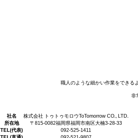
職人のような細かい作業をできるよ
非
社名
株式会社 トゥトゥモロウ
ToTomorrow CO., LTD.
所在地
〒815-0082
福岡県福岡市南区大楠3-28-33
TEL(代表)
092-525-1411
TEL(直通)
092-521-9807