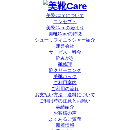
美靴Careについて
コンセプト
美靴Careの始まり
美靴Careの特徴
シューリフィニッシャー紹介
運営会社
サービス・料金
靴みがき
靴修理
靴クリーニング
美靴パック
ご利用案内
ご利用の流れ
お支払い方法・送料について
ご利用時の注意とお願い
実績紹介
お客様の声
よくあるご質問
新着情報