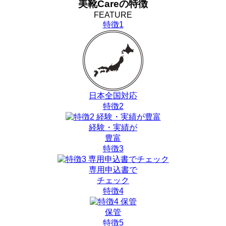
美靴Careの特徴
FEATURE
特徴1
日本全国対応
特徴2
経験・実績が
豊富
特徴3
専用申込書で
チェック
特徴4
保管
特徴5