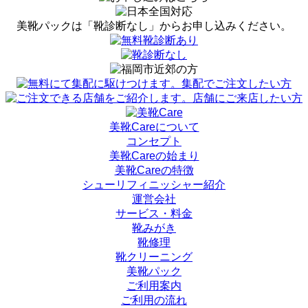
美靴パックは「靴診断なし」から
お申し込みください。
美靴Careについて
コンセプト
美靴Careの始まり
美靴Careの特徴
シューリフィニッシャー紹介
運営会社
サービス・料金
靴みがき
靴修理
靴クリーニング
美靴パック
ご利用案内
ご利用の流れ