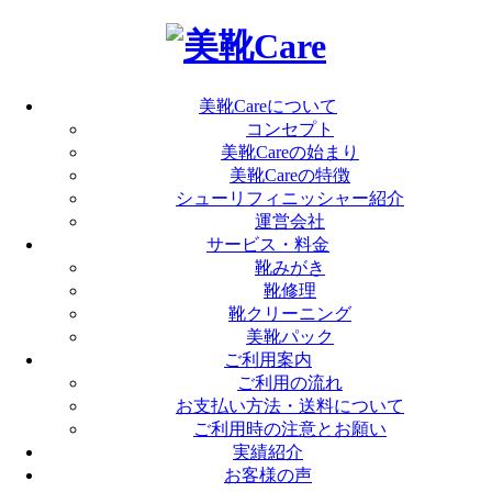
美靴Careについて
コンセプト
美靴Careの始まり
美靴Careの特徴
シューリフィニッシャー紹介
運営会社
サービス・料金
靴みがき
靴修理
靴クリーニング
美靴パック
ご利用案内
ご利用の流れ
お支払い方法・送料について
ご利用時の注意とお願い
実績紹介
お客様の声