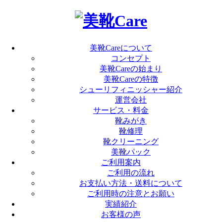
美靴Careについて
コンセプト
美靴Careの始まり
美靴Careの特徴
シューリフィニッシャー紹介
運営会社
サービス・料金
靴みがき
靴修理
靴クリーニング
美靴パック
ご利用案内
ご利用の流れ
お支払い方法・送料について
ご利用時の注意とお願い
実績紹介
お客様の声